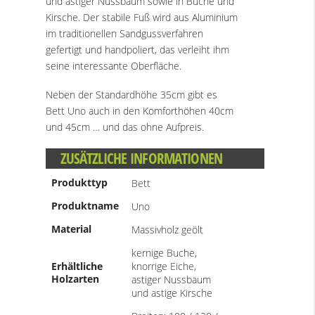
und astiger Nussbaum sowie in Buche und
Kirsche. Der stabile Fuß wird aus Aluminium
im traditionellen Sandgussverfahren
gefertigt und handpoliert, das verleiht ihm
seine interessante Oberfläche.
Neben der Standardhöhe 35cm gibt es
Bett Uno auch in den Komforthöhen 40cm
und 45cm … und das ohne Aufpreis.
ZUSÄTZLICHE INFORMATIONEN
Produkttyp
Bett
Produktname
Uno
Material
Massivholz geölt
kernige Buche,
Erhältliche
knorrige Eiche,
Holzarten
astiger Nussbaum
und astige Kirsche