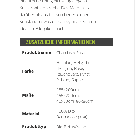
eine freche und gleichzeitig elegante
Knitteroptik entsteht. Das Material ist
darüber hinaus frei von bedenklichen
Substanzen, was es hautsympathisch und
ideal für Allergiker macht.
ZUSÄTZLICHE INFORMATIONEN
Produktname
Chambray Pastel
Hellblau, Hellgelb,
Hellgrün, Rosa,
Farbe
Rauchquarz, Pyritt,
Rubino, Saphir
135x200cm,
Maße
155x220cm,
40x80cm, 80x80cm
100% Bio-
Material
Baumwolle (kbA)
Produkttyp
Bio-Bettwäsche