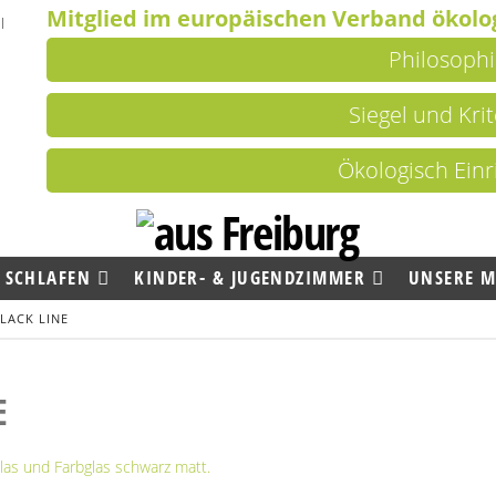
Mitglied im europäischen Verband ökolog
Philosophi
Siegel und Kri
Ökologisch Einr
SCHLAFEN
KINDER- & JUGENDZIMMER
UNSERE 
LACK LINE
E