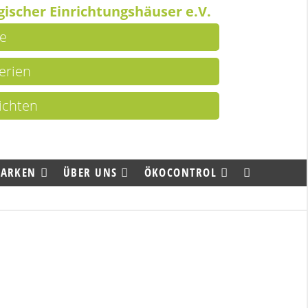
ischer Einrichtungshäuser e.V.
e
terien
ichten
MARKEN
ÜBER UNS
ÖKOCONTROL