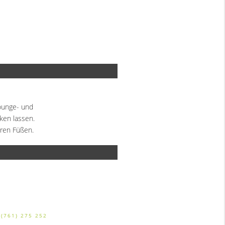
ounge- und
ken lassen.
aren Füßen.
 (761) 275 252