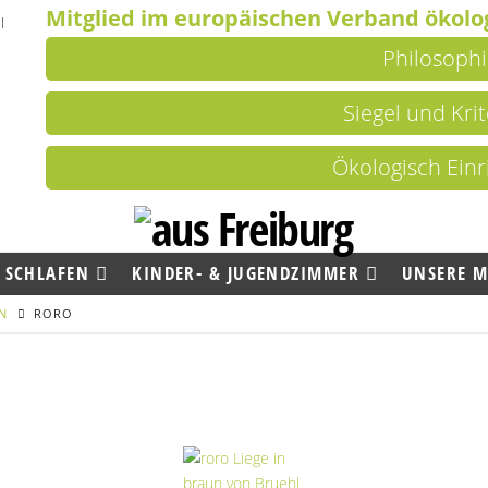
Mitglied im europäischen Verband ökolog
Philosophi
Siegel und Kri
Ökologisch Einr
SCHLAFEN
KINDER- & JUGENDZIMMER
UNSERE 
N
RORO