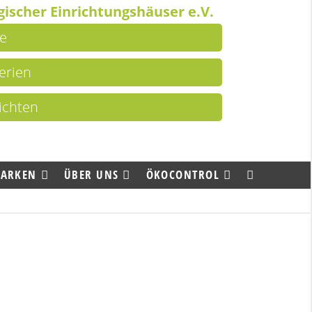
ischer Einrichtungshäuser e.V.
e
terien
ichten
MARKEN
ÜBER UNS
ÖKOCONTROL