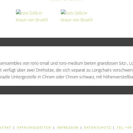
sensembles von roro-small und roro-medium bieten grandiosen Sitz-, L
t verfügt über zwei Drehsitze, die sich separat zu Longchairs vorschwen
 Grazile Untergestelle in Chrom oder Chrom schwarz, mit höhenverstellb
NTAKT
|
ÖFFNUNGSZEITEN
|
IMPRESSUM
|
DATENSCHUTZ
|
TEL +49